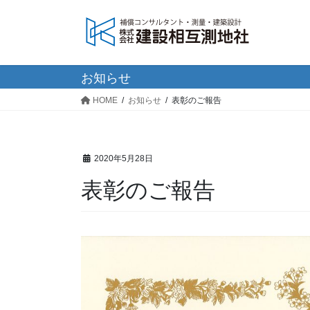
コ
ナ
ン
ビ
テ
ゲ
ン
ー
ツ
シ
お知らせ
へ
ョ
HOME
お知らせ
表彰のご報告
ス
ン
キ
に
ッ
移
プ
動
2020年5月28日
表彰のご報告