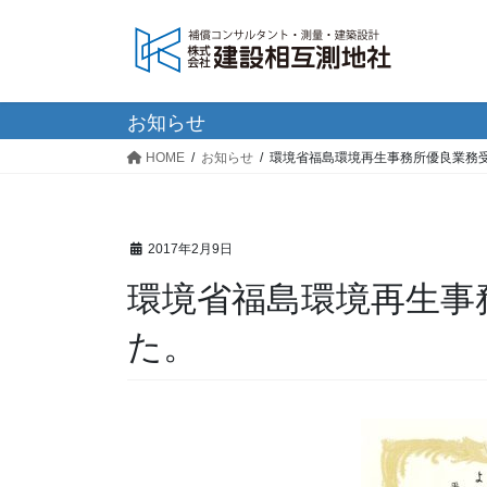
コ
ナ
ン
ビ
テ
ゲ
ン
ー
ツ
シ
お知らせ
へ
ョ
HOME
お知らせ
環境省福島環境再生事務所優良業務
ス
ン
キ
に
ッ
移
プ
動
2017年2月9日
環境省福島環境再生事
た。