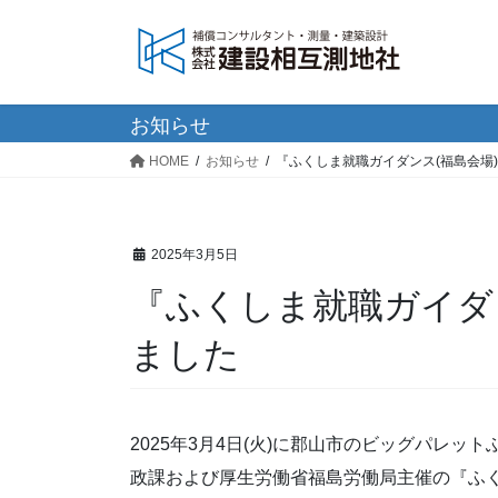
コ
ナ
ン
ビ
テ
ゲ
ン
ー
ツ
シ
お知らせ
へ
ョ
HOME
お知らせ
『ふくしま就職ガイダンス(福島会場
ス
ン
キ
に
ッ
移
プ
動
2025年3月5日
『ふくしま就職ガイダ
ました
2025年3月4日(火)に郡山市のビッグパレ
政課および厚生労働省福島労働局主催の『ふ